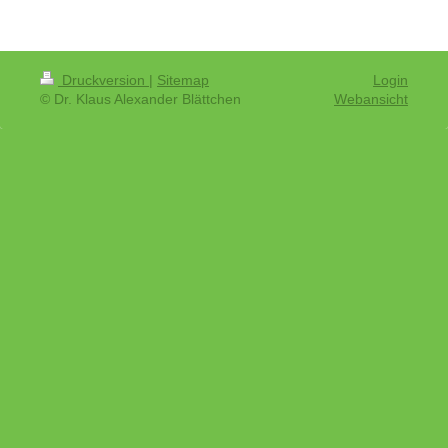
Druckversion
|
Sitemap
Login
© Dr. Klaus Alexander Blättchen
Webansicht